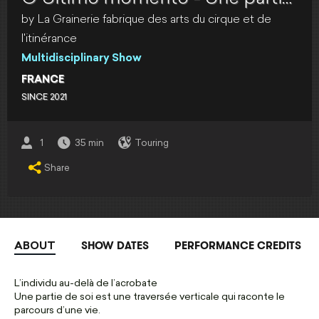
by La Grainerie fabrique des arts du cirque et de
l'itinérance
Multidisciplinary Show
FRANCE
SINCE 2021
1
35 min
Touring
Share
SHOW DATES
PERFORMANCE CREDITS
ABOUT
L’individu au-delà de l’acrobate
Une partie de soi est une traversée verticale qui raconte le
parcours d’une vie.