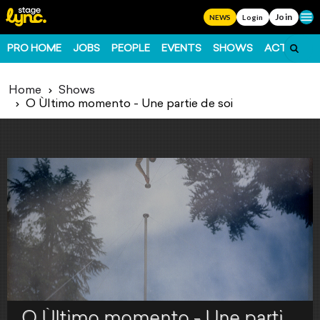
Join
Ope
NEWS
Login
PRO HOME
JOBS
PEOPLE
EVENTS
SHOWS
ACTS
FO
Home
Shows
O Ùltimo momento - Une partie de soi
O Ùltimo momento - Une partie de soi