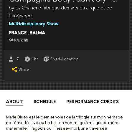
by La Grainerie fabrique des arts du cirque et de
l'itinérance
Multidisciplinary Show
FRANCE
, BALMA
SINCE 2021
7
1 hr
Fixed-Location
Share
SCHEDULE
PERFORMANCE CREDITS
ABOUT
Marie Blues est le dernier volet de la trilogie sur mon héritage
de féminité. Il y a eu Le bal , un hommage à ma grand-mère
maternelle, Tragôdia ou Thésée-moi !, une traversée