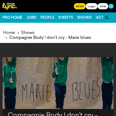
Join
Ope
NEWS
Login
PRO HOME
JOBS
PEOPLE
EVENTS
SHOWS
ACTS
FO
Home
Shows
Compagnie Body ! don't cry - Marie blues
Compagnie Body ! don't cry - Marie blues