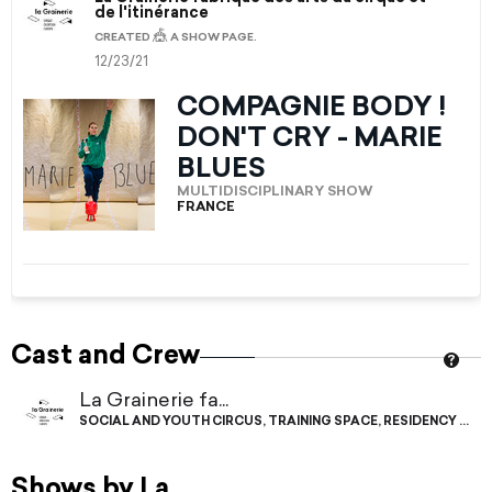
de l'itinérance
🎪
CREATED
A SHOW PAGE.
12/23/21
COMPAGNIE BODY !
DON'T CRY - MARIE
BLUES
MULTIDISCIPLINARY SHOW
FRANCE
Cast and Crew
La Grainerie fa...
SOCIAL AND YOUTH CIRCUS
,
TRAINING SPACE
,
RESIDENCY SPA
Shows by La