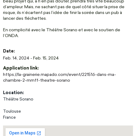
beau projet qui, à n’en pas douter, prendra très vite beaucoup
d’ampleur. Mais, ne sachant pas de quel côté situer la prise de
risque, ils n’écartent pas l’idée de finir la soirée dans un pub à
lancer des fléchettes.
En complicité avec le Théâtre Sorano et avec le soutien de
l’ONDA.
Date:
Feb. 14, 2024
-
Feb. 15, 2024
Application link:
https://la-grainerie.mapado.com/event/221516-dans-ma-
chambre-2-mmff-theatre-sorano
Location:
Théâtre Sorano
Toulouse
France