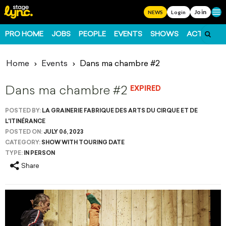
Join
Ope
NEWS
Login
PRO HOME
JOBS
PEOPLE
EVENTS
SHOWS
ACTS
FO
Home
Events
Dans ma chambre #2
Dans ma chambre #2
EXPIRED
POSTED BY:
LA GRAINERIE FABRIQUE DES ARTS DU CIRQUE ET DE
L'ITINÉRANCE
POSTED ON:
JULY 06, 2023
CATEGORY:
SHOW WITH TOURING DATE
TYPE:
IN PERSON
Share